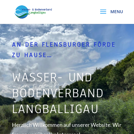
AN DER FLENSBURGER FÖRDE
ZU HAUSE…
WASSER- UND
BODENVERBAND
LANGBALLIGAU
Herzlich Willkommen auf unserer Website. Wir